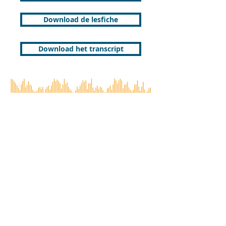
Download de lesfiche
Download het transcript
De projecten 'Rijke podcasts voor OKAN' en
'Rijke teksten voor OKAN' kwamen tot stand
met de steun van het Vlaams ministerie van
Onderwijs en Vorming.
Wablieft is een deel van Vocvo vzw.
Heb je vragen over hoe we omgaan met je
persoonlijke gegevens? Lees
onze
privacyverklaring
.