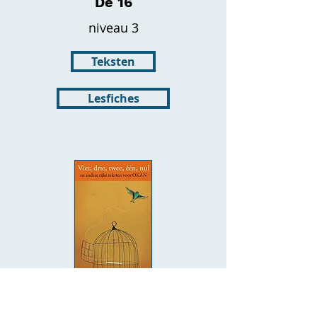
De 16
niveau 3
Teksten
Lesfiches
Vier, drie, twee, één, nul