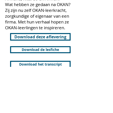
Wat hebben ze gedaan na OKAN?
Zij zijn nu zelf OKAN-leerkracht,
zorgkundige of eigenaar van een
firma. Met hun verhaal hopen ze
OKAN-leerlingen te inspireren.
Download deze aflevering
Download de lesfiche
Download het transcript
De projecten 'Rijke podcasts voor OKAN' en
'Rijke teksten voor OKAN' kwamen tot stand
met de steun van het Vlaams ministerie van
Onderwijs en Vorming.